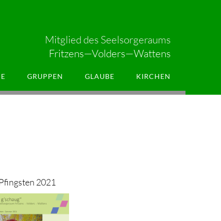
Mitglied des Seelsorgeraums
Fritzens
—
Volders
—
Wattens
E
GRUPPEN
GLAUBE
KIRCHEN
Pfingsten 2021